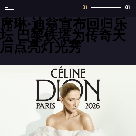
01
01
席琳·迪翁宣布回归乐
坛 巴黎铁塔为传奇天
后点亮灯光秀