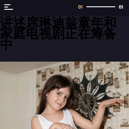
01
01
讲述席琳迪翁童年和
家庭电视剧正在筹备
中