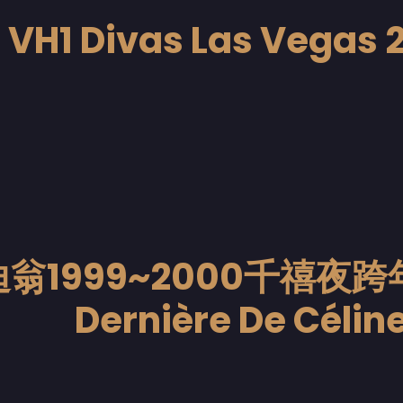
VH1 Divas Las Vegas 
翁1999~2000千禧夜跨
Dernière De Célin