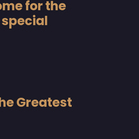
 for the
 special
Greatest