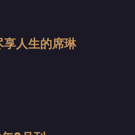
：尽享人生的席琳