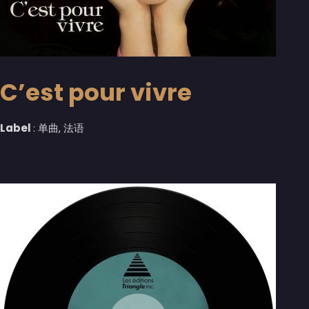
C’est pour vivre
Label
: 单曲, 法语