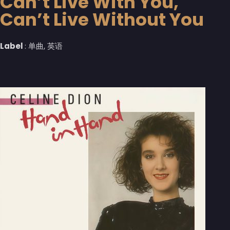
Can’t Live With You,
Can’t Live Without You
Label
: 单曲, 英语